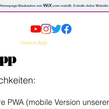
ten aus. Wähle im Aufklappmenü Load code once aus. Unter Place Code in, wähle Head aus.
m Homepage-Baukasten von
.com
erstellt. Erstelle deine Websit
CHAU
hst
glieder
Unsere App
Aktuell
Forum
Kontak
pp
chkeiten:
sere PWA (mobile Version unsere