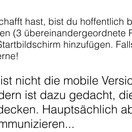
fft hast, bist du hoffentlich b
gen (3 übereinandergeordnete 
artbildschirm hinzufügen. Fall
erne!
ist nicht die mobile Versi
ern ist dazu gedacht, di
decken. Hauptsächlich ab
mmunizieren...