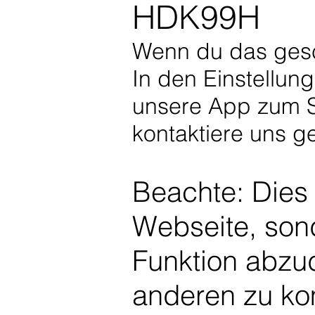
HDK99H
Wenn du das gescha
In den Einstellun
unsere App zum St
kontaktiere uns g
Beachte: Dies 
Webseite, sond
Funktion abzu
anderen zu ko