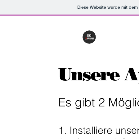
erleichtern, wenn du mehrere Codes hast). Wähle unter Add code to pages die Option Alle Sei
Diese Website wurde mit de
XXL VORS
Alles was du brauc
Start
Social Media
Mit
Unsere A
Es gibt 2 Mögli
1. Installiere un