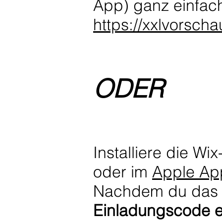
App) ganz einfach
https://xxlvorsch
ODER
Installiere die W
oder im
Apple Ap
Nachdem du das g
Einladungscode e