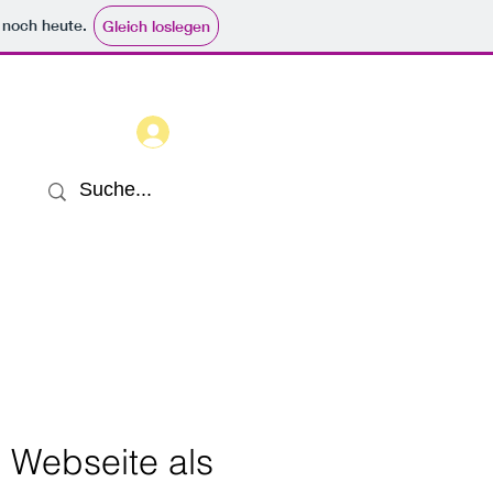
e noch heute.
Gleich loslegen
Anmelden
t
r Webseite als