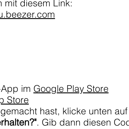
 mit diesem Link:
au.beezer.com
ix-App im
Google Play Store
p Store
emacht hast, klicke unten au
rhalten?"
. Gib dann diesen Cod